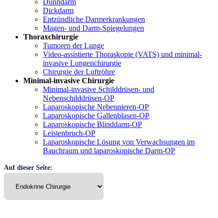
Dünndarm
Dickdarm
Entzündliche Darmerkrankungen
Magen- und Darm-Spiegelungen
Thoraxchirurgie
Tumoren der Lunge
Video-assistierte Thoraskopie (VATS) und minimal-
invasive Lungenchirurgie
Chirurgie der Luftröhre
Minimal-invasive Chirurgie
Minimal-invasive Schilddrüsen- und
Nebenschilddrüsen-OP
Laparoskopische Nebennieren-OP
Laparoskopische Gallenblasen-OP
Laparoskopische Blinddarm-OP
Leistenbruch-OP
Laparoskopische Lösung von Verwachsungen im
Bauchraum und laparoskopische Darm-OP
Auf dieser Seite: