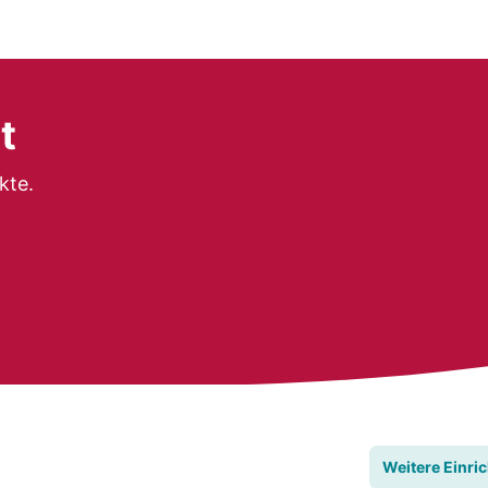
t
kte.
Weitere Einri