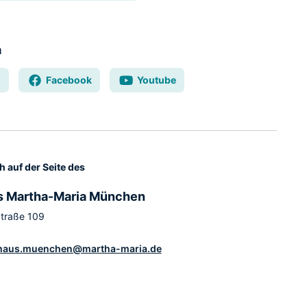
a
m
Facebook
Youtube
h auf der Seite des
s Martha-Maria München
Straße 109
haus.muenchen@martha-maria.de