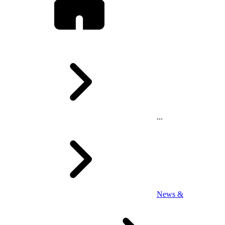
...
News &